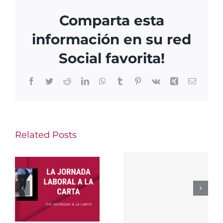
la
sociedad
Comparta esta
y
información en su red
la
responsabilidad
Social favorita!
del
administrador.
Facebook
Twitter
Reddit
LinkedIn
WhatsApp
Tumblr
Pinterest
Vk
Xing
Email
Related Posts
Los
ERTES y
The
las
Mandatory
y
consecue
Salary
e
tributaria