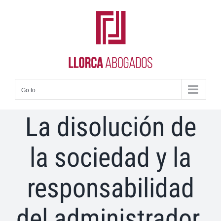
Skip
to
content
Go to...
La disolución de
la sociedad y la
responsabilidad
del administrador.