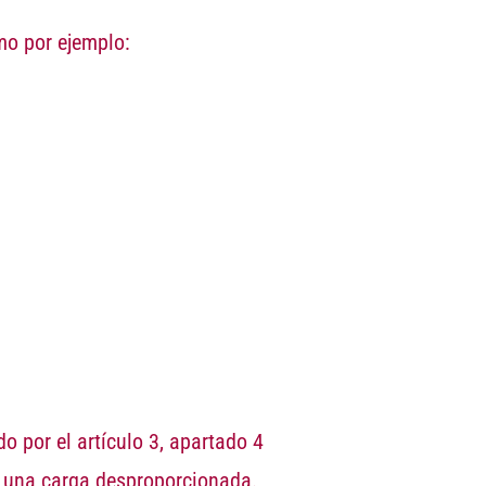
mo por ejemplo:
o por el artículo 3, apartado 4
r una
carga desproporcionada
.