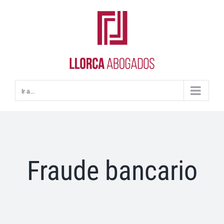
Saltar
al
contenido
Ir a...
Fraude bancario
Te han
iado la
uenta