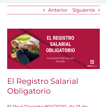
Anterior
Siguiente
Ver
imagen
más
grande
El Registro Salarial
Obligatorio
El
Real Decreto 902/2020
, de 13 de