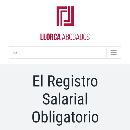
Saltar
al
contenido
Ir a...
El Registro
Salarial
Obligatorio